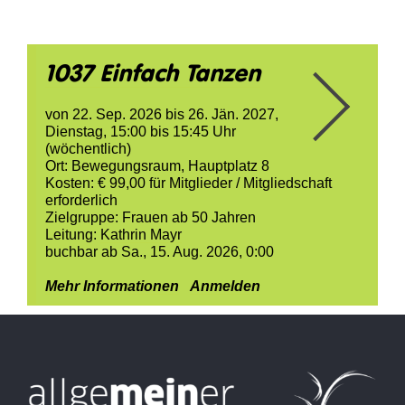
1037 Einfach Tanzen
von
22. Sep. 2026
bis
26. Jän. 2027
,
Dienstag, 15:00 bis 15:45 Uhr
(wöchentlich)
Ort:
Bewegungsraum, Hauptplatz 8
Kosten:
€ 99,00
für Mitglieder /
Mitgliedschaft
erforderlich
Zielgruppe:
Frauen ab 50 Jahren
Leitung:
Kathrin Mayr
buchbar ab Sa., 15. Aug. 2026, 0:00
Mehr Informationen
Anmelden