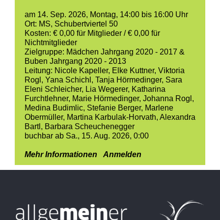
am
14. Sep. 2026
,
Montag, 14:00 bis 16:00 Uhr
Ort:
MS, Schubertviertel 50
Kosten:
€ 0,00
für Mitglieder /
€ 0,00 für
Nichtmitglieder
Zielgruppe:
Mädchen Jahrgang 2020 - 2017 &
Buben Jahrgang 2020 - 2013
Leitung:
Nicole Kapeller
,
Elke Kuttner
,
Viktoria
Rogl
,
Yana Schichl
,
Tanja Hörmedinger
,
Sara
Eleni Schleicher
,
Lia Wegerer
,
Katharina
Furchtlehner
,
Marie Hörmedinger
,
Johanna Rogl
,
Medina Budimlic
,
Stefanie Berger
,
Marlene
Obermüller
,
Martina Karbulak-Horvath
,
Alexandra
Bartl
,
Barbara Scheuchenegger
buchbar ab Sa., 15. Aug. 2026, 0:00
Mehr Informationen
Anmelden