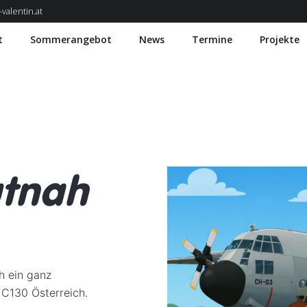
valentin.at
t
Sommerangebot
News
Termine
Projekte
utnah
h ein ganz
 C130 Österreich.