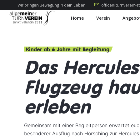
Wir bringen Bewegung in dein Leben!
office@turnverein-st-
Home
Verein
Angebo
Kinder ab 6 Jahre mit Begleitung
Das Hercules
Flugzeug ha
erleben
Gemeinsam mit einer Begleitperson erwartet euc
besonderer Ausflug nach Hörsching zur Hercules