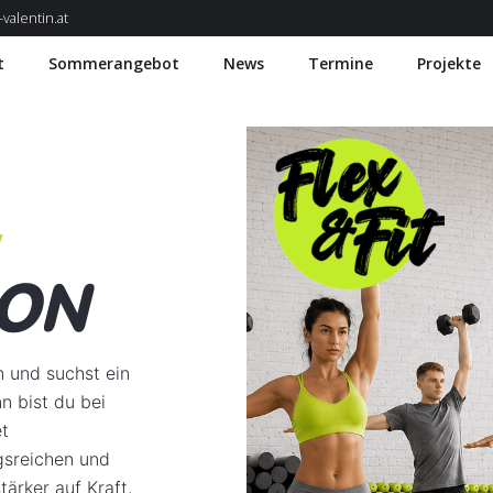
valentin.at
t
Sommerangebot
News
Termine
Projekte
ION
 und suchst ein
n bist du bei
et
gsreichen und
tärker auf Kraft,