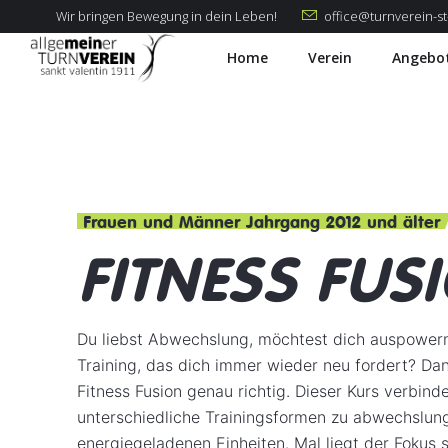
Wir bringen Bewegung in dein Leben!
office@turnverein-st-
Home
Verein
Angebo
Frauen und Männer Jahrgang 2012 und älter
FITNESS FUS
Du liebst Abwechslung, möchtest dich auspowern
Training, das dich immer wieder neu fordert? Dan
Fitness Fusion genau richtig. Dieser Kurs verbind
unterschiedliche Trainingsformen zu abwechslun
energiegeladenen Einheiten. Mal liegt der Fokus s