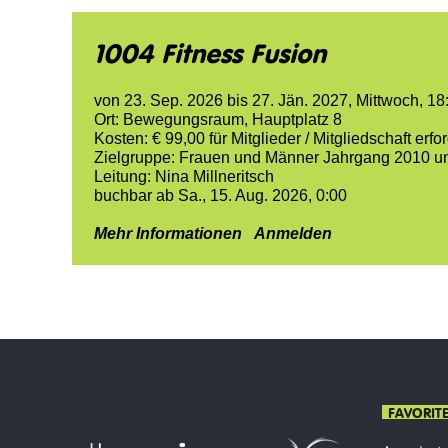
1004 Fitness Fusion
von
23. Sep. 2026
bis
27. Jän. 2027
,
Mittwoch, 18
Ort:
Bewegungsraum, Hauptplatz 8
Kosten:
€ 99,00
für Mitglieder /
Mitgliedschaft erfor
Zielgruppe:
Frauen und Männer Jahrgang 2010 un
Leitung:
Nina Millneritsch
buchbar ab Sa., 15. Aug. 2026, 0:00
Mehr Informationen
Anmelden
FAVORIT