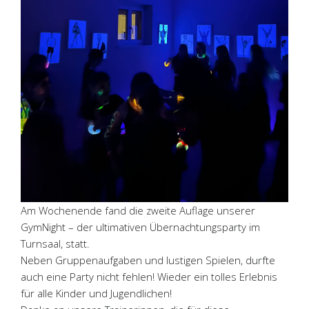
Am Wochenende fand die zweite Auflage unserer
GymNight – der ultimativen Übernachtungsparty im
Turnsaal, statt.
Neben Gruppenaufgaben und lustigen Spielen, durfte
auch eine Party nicht fehlen! Wieder ein tolles Erlebnis
für alle Kinder und Jugendlichen!