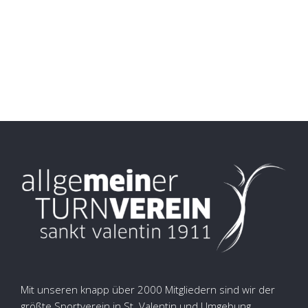
Mit unseren knapp über 2000 Mitgliedern sind wir der
größte Sportverein in St. Valentin und Umgebung