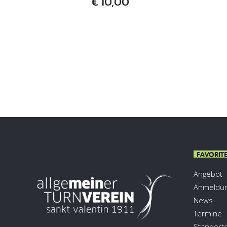
€
10,00
FAVORIT
Angebot
Anmeldu
News
Termine
Standort