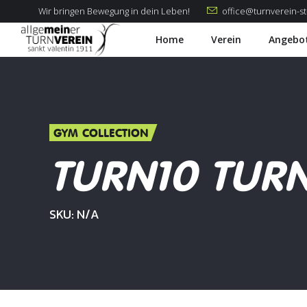
Wir bringen Bewegung in dein Leben!
office@turnverein-st-
Home
Verein
Angebo
GYM COLLECTION
TURN10 TUR
SKU: N/A