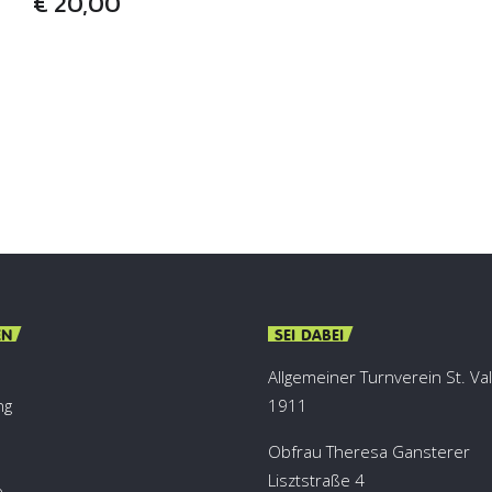
€
20,00
EN
SEI DABEI
Allgemeiner Turnverein St. Va
ng
1911
Obfrau Theresa Gansterer
Lisztstraße 4
e